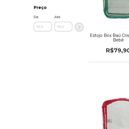
Preço
De
Até
Estojo Box Baú Cris
Bebê
R$79,9