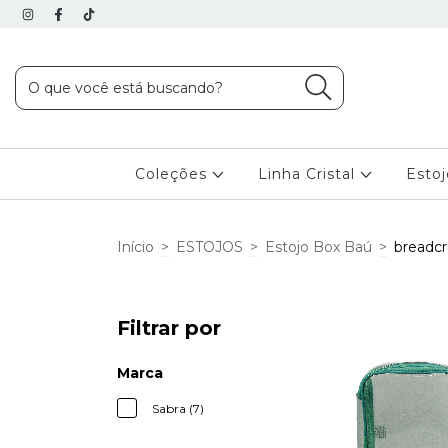
Coleções
Linha Cristal
Esto
Início
>
ESTOJOS
>
Estojo Box Baú
>
breadcr
Filtrar por
Marca
Sabra (7)